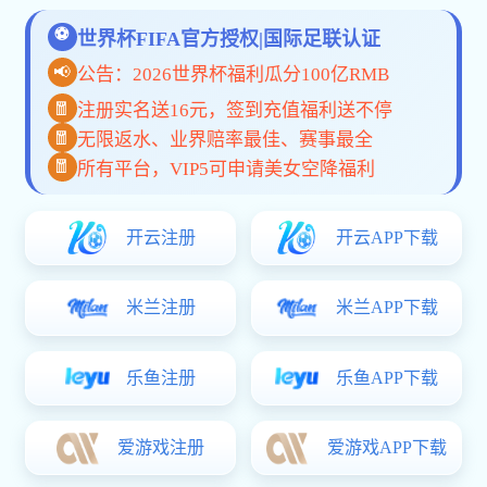
梅西收购球队为科内利亚市带来希
望与机遇的新篇章