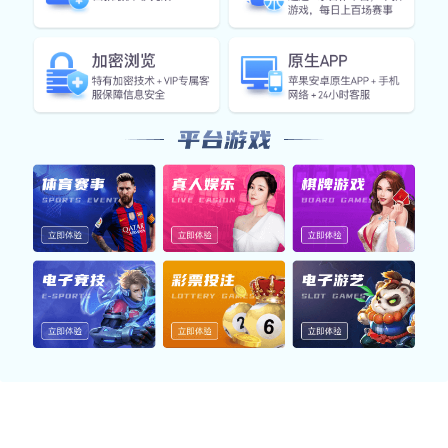
们自身品牌价值，而这些都将直接或间接地为城市经
济注入新的活力。
2、对当地经济发展的推动
梅西收购球队无疑是一项重大投资，对科内利亚市经
济的发展产生积极影响。首先，随着球队知名度的提
升，预计将吸引更多游客前来观看比赛，这将直接增
加酒店、餐饮等服务行业的收入。此外，大型赛事举
办时，还可能带动周边商家的生意增长，从而形成良
性循环。
其次，俱乐部的发展需要大量的人才，包括教练、管
理人员和后勤支持等。这意味着将在当地创造出不少
就业机会，为失业率较高的人群提供工作岗位，从而
改善民众生活水平，提高整体社会福利。