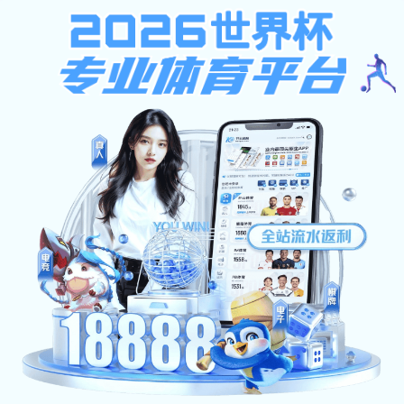
注册入口
隐私政策
一、引言
开元网站登录入口平台为用户提供便捷、实时的体育赛事内容，
在保障服务体验的同时，我们高度重视个人隐私保护。
二、信息收集范围
我们可能收集以下信息：