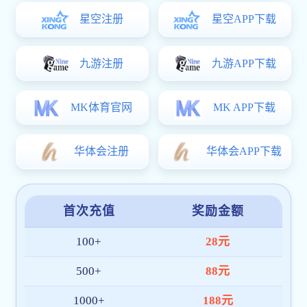
与第三方技术支持商（如推送、云服务）合作时
法律法规要求或监管部门依法调取
五、信息保护措施
平台采用多重防护机制确保开元网站登录入口-(中国)官方网站服
务中您的数据安全，包括但不限于：
HTTPS 加密传输
权限分级与访问控制
系统审计与异常行为识别
六、用户权利
您拥有以下数据权利：
访问、更正、删除个人信息
申请注销账户或停止使用服务
关闭授权功能如位置服务或通知