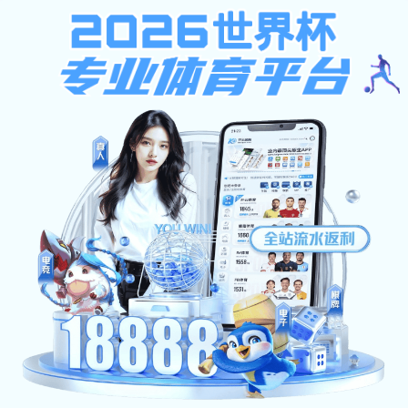
注册入口
全天更新 ·
开元网站登录入
口
赛事实时同步
无论您身在何处，
开元网站登录入口APP
为您带来
高速、高清、稳定的观赛体验。
下载客户端
网页端访问