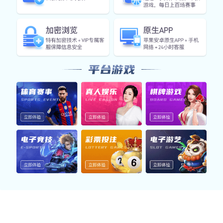
格，他们具备灵活的技术和大胆创新的精神，这使得
他们在国际赛场上能迅速适应并发挥出色。正如庞格
拉西奇所说，这种人才积累将在未来进一步推动巴西
足球的发展。
2、替补球员的潜力
内马尔作为球队核心，无疑是一位极具影响力的选
手。然而，在他缺阵之际，许多平时不被关注的替补
球员将有机会站出来展现自己。这些替补球员虽然在
常规比赛中上场时间有限，但他们同样拥有不俗的实
力和潜力。
以往我们常看到一些替补选手在关键比赛中表现抢
眼，他们不仅能有效填补主力缺席造成的位置空缺，
更能用自己的激情和斗志激励整个团队。例如，一些